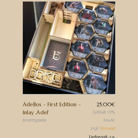
Adellos – First Edition –
25,00
€
Inlay ‚Adel‘
Enthält 19%
brettspiele
MwSt.
zzgl.
Versand
Lieferzeit: ca.