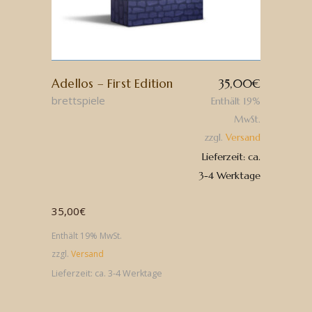
Adellos – First Edition
35,00
€
brettspiele
Enthält 19%
MwSt.
zzgl.
Versand
Lieferzeit: ca.
3-4 Werktage
35,00
€
Enthält 19% MwSt.
zzgl.
Versand
Lieferzeit: ca. 3-4 Werktage